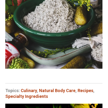
Topics:
Culinary
,
Natural Body Care
,
Recipes
,
Specialty Ingredients