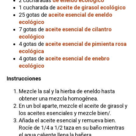
2 cucharadas
de eneldo ecológico
1 cucharada de
aceite de girasol ecológico
Herbal First Aid for the Home | Featuring 7Song
25 gotas de
aceite esencial de eneldo
(Vault Release)
ecológico
Community Herbalism Part 2 | Featuring
7 gotas de
aceite esencial de cilantro
Rosemary Gladstar (Vault Release)
ecológico
4 gotas de
aceite esencial de pimienta rosa
Community Herbalism Part 1 | Featuring
ecológica
Rosemary Gladstar (Vault Release)
4 gotas de
aceite esencial de enebro
Appalachian Folk Magic & Hedgecraft Pt. 2 |
ecológico
Featuring Rebecca Beyer
Instrucciones
Mezcle la sal y la hierba de eneldo hasta
obtener una mezcla homogénea.
En un bol aparte, mezcle el aceite de girasol y
los aceites esenciales y mezcle bien/.
Añada el aceite esencial y remueva bien.
Rocíe de 1/4 a 1/2 taza en su baño mientras
el agua caliente llena la bañera.