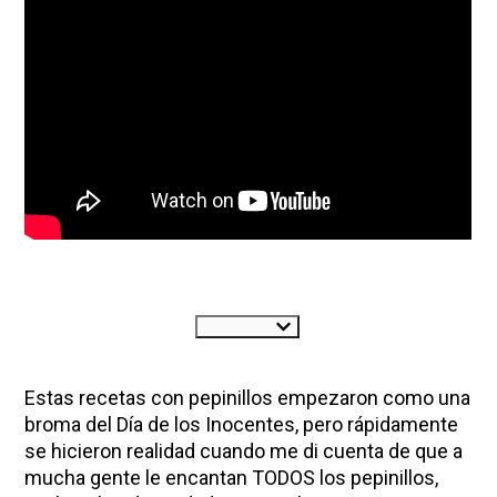
ENJOY SOME OF OUR MOST POPULAR BLOGS
Estas recetas con pepinillos empezaron como una
How to Make Natural Snow Cones with Fruit &
broma del Día de los Inocentes, pero rápidamente
Herbs
se hicieron realidad cuando me di cuenta de que a
Lavender & Orange Custard Recipe for Summer
mucha gente le encantan TODOS los pepinillos,