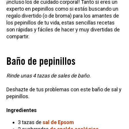
¡incluso los de cuidado corporal! Tanto si eres un
How to Make Elderberry Syrup for Immune
experto en pepinillos como si estás buscando un
System Support
regalo divertido (o de broma) para los amantes de
The Complete Guide to DIY Beeswax Wraps
los pepinillos de tu vida, estas sencillas recetas
(AND Beeless Vegan Food Wraps!)
son rápidas y fáciles de hacer y muy divertidas de
10 Tasty Ways to Use Fire Cider All Year Long
compartir.
How to Flavor Kombucha & 3 Herbal Recipes
Herbal Oxymel Recipes & Benefits
Baño de pepinillos
Anthotype Printing with Turmeric
Myrrh: An Ancient Ally for Modern Times + Myrrh
Rinde unas 4 tazas de sales de baño.
Extract Recipe
Deshazte de tus problemas con este baño de sal y
How to Make Kombucha at Home
pepinillos.
EXPLORE OUR RECENT PODCASTS
Ingredientes
Aromatics, Bitters, and Tonics Part 1 | Featuring
3 tazas de
sal de Epsom
Guido Masé (Vault Release)